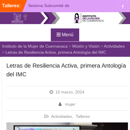
Talleres:
Sesiona Subcomité de
Igualdad y Perspectiva de
Género del Ayuntamiento
de Cuernavaca
Plática de Prevención de la
Menú
Violencia de Género
Presentan “Busqueda y
Instituto de la Mujer de Cuernavaca
>
Misión y Visión
>
Actividades
Reconciliación”, Tercera
>
Letras de Resiliencia Activa, primera Antología del IMC
Antología del IMC
Letras de Resiliencia Activa, primera Antología
del IMC
10 marzo, 2024
mujer
Actividades
,
Talleres