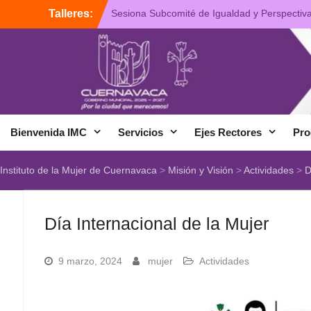
Ir
Talleres:
Sesiona Subcomité de Igualdad y Perspectiv
al
de Género del Ayuntamiento de Cuernavaca
contenido
Plática de Prevención de la Violencia de
Género
Presentan “Busqueda y Reconciliación”,
Tercera Antología del IMC
Bienvenida IMC
Servicios
Ejes Rectores
Pro
Instituto de la Mujer de Cuernavaca
>
Misión y Visión
>
Actividades
>
D
Día Internacional de la Mujer
9 marzo, 2024
mujer
Actividades