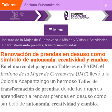
Talleres:
Sesiona Subcomité de
Igualdad y Perspectiva de
Género del Ayuntamiento
de Cuernavaca
Plática de Prevención de la
Menú
Violencia de Género
Presentan “Busqueda y
Instituto de la Mujer de Cuernavaca
>
Misión y Visión
>
Actividades
Reconciliación”, Tercera
>
“𝐓𝐫𝐚𝐧𝐬𝐟𝐨𝐫𝐦𝐚𝐧𝐝𝐨 𝐩𝐫𝐞𝐧𝐝𝐚𝐬, 𝐭𝐫𝐚𝐧𝐬𝐟𝐨𝐫𝐦𝐚𝐧𝐝𝐨 𝐯𝐢𝐝𝐚𝐬”
Antología del IMC
Renovación de prendas en desuso como
símbolo de 𝐚𝐮𝐭𝐨𝐧𝐨𝐦𝐢́𝐚, 𝐜𝐫𝐞𝐚𝐭𝐢𝐯𝐢𝐝𝐚𝐝 𝐲 𝐜𝐚𝐦𝐛𝐢𝐨.
𝐄𝐧 𝐞𝐥 𝐦𝐚𝐫𝐜𝐨 𝐝𝐞𝐥 𝐩𝐫𝐨𝐠𝐫𝐚𝐦𝐚 𝐓𝐚𝐥𝐥𝐞𝐫𝐞𝐬 𝐞𝐧 𝐅𝐀𝐄𝐌, el
𝐼𝑛𝑠𝑡𝑖𝑡𝑢𝑡𝑜 𝑑𝑒 𝑙𝑎 𝑀𝑢𝑗𝑒𝑟 𝑑𝑒 𝐶𝑢𝑒𝑟𝑛𝑎𝑣𝑎𝑐𝑎 (𝐼𝑀𝐶) llevó a la
Colonia Acapantzingo un hermoso 𝐓𝐚𝐥𝐥𝐞𝐫 𝐝𝐞
𝐭𝐫𝐚𝐧𝐬𝐟𝐨𝐫𝐦𝐚𝐜𝐢𝐨́𝐧 𝐝𝐞 𝐩𝐫𝐞𝐧𝐝𝐚𝐬, donde las mujeres
aprendieron a renovar prendas en desuso como
símbolo de 𝐚𝐮𝐭𝐨𝐧𝐨𝐦𝐢́𝐚, 𝐜𝐫𝐞𝐚𝐭𝐢𝐯𝐢𝐝𝐚𝐝 𝐲 𝐜𝐚𝐦𝐛𝐢𝐨.