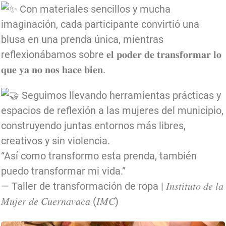
Con materiales sencillos y mucha
imaginación, cada participante convirtió una
blusa en una prenda única, mientras
reflexionábamos sobre 𝐞𝐥 𝐩𝐨𝐝𝐞𝐫 𝐝𝐞 𝐭𝐫𝐚𝐧𝐬𝐟𝐨𝐫𝐦𝐚𝐫 𝐥𝐨
𝐪𝐮𝐞 𝐲𝐚 𝐧𝐨 𝐧𝐨𝐬 𝐡𝐚𝐜𝐞 𝐛𝐢𝐞𝐧.
Seguimos llevando herramientas prácticas y
espacios de reflexión a las mujeres del municipio,
construyendo juntas entornos más libres,
creativos y sin violencia.
“Así como transformo esta prenda, también
puedo transformar mi vida.”
— Taller de transformación de ropa | 𝐼𝑛𝑠𝑡𝑖𝑡𝑢𝑡𝑜 𝑑𝑒 𝑙𝑎
𝑀𝑢𝑗𝑒𝑟 𝑑𝑒 𝐶𝑢𝑒𝑟𝑛𝑎𝑣𝑎𝑐𝑎 (𝐼𝑀𝐶)