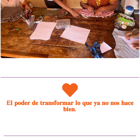
E𝐥 𝐩𝐨𝐝𝐞𝐫 𝐝𝐞 𝐭𝐫𝐚𝐧𝐬𝐟𝐨𝐫𝐦𝐚𝐫 𝐥𝐨 𝐪𝐮𝐞 𝐲𝐚 𝐧𝐨 𝐧𝐨𝐬 𝐡𝐚𝐜𝐞
𝐛𝐢𝐞𝐧.