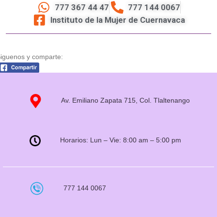
777 367 44 47
777 144 0067
Instituto de la Mujer de Cuernavaca
iguenos y comparte:
Av. Emiliano Zapata 715, Col. Tlaltenango
Horarios: Lun – Vie: 8:00 am – 5:00 pm
777 144 0067