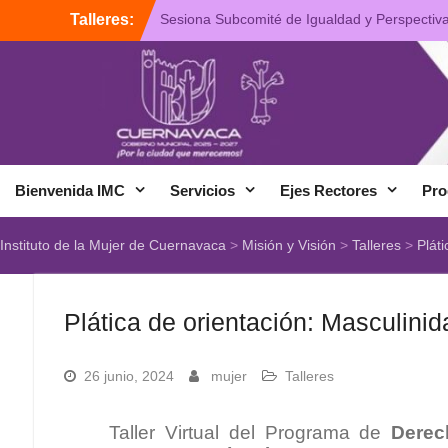
Talleres:
Sesiona Subcomité de Igualdad y Perspectiv
de Género del Ayuntamiento de Cuernavaca
Plática de Prevención de la Violencia de
Género
Presentan “Busqueda y Reconciliación”,
Tercera Antología del IMC
Bienvenida IMC
Servicios
Ejes Rectores
Pro
Instituto de la Mujer de Cuernavaca
>
Misión y Visión
>
Talleres
>
Pláti
Plática de orientación: Masculinida
26 junio, 2024
mujer
Talleres
Taller Virtual del Programa de
Derec