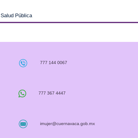
a Salud Pública
777 144 0067
777 367 4447
imujer@cuernavaca.gob.mx