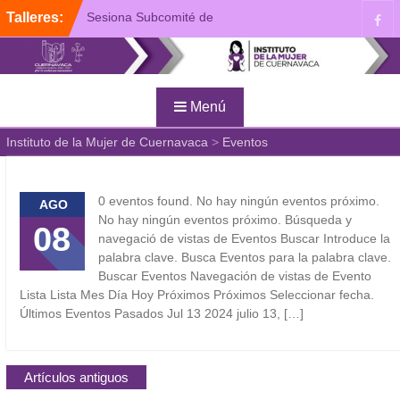
Ir
Talleres:
Sesiona Subcomité de
al
Igualdad y Perspectiva de
Fac
contenido
Género del Ayuntamiento
de Cuernavaca
Plática de Prevención de la
Menú
Violencia de Género
Presentan “Busqueda y
Instituto de la Mujer de Cuernavaca
>
Eventos
Reconciliación”, Tercera
Antología del IMC
0 eventos found. No hay ningún eventos próximo.
AGO
No hay ningún eventos próximo. Búsqueda y
08
navegació de vistas de Eventos Buscar Introduce la
palabra clave. Busca Eventos para la palabra clave.
Buscar Eventos Navegación de vistas de Evento
Lista Lista Mes Día Hoy Próximos Próximos Seleccionar fecha.
Últimos Eventos Pasados Jul 13 2024 julio 13, […]
Navegación
Artículos antiguos
de