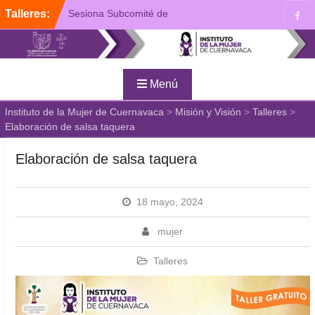
Talleres:
Sesiona Subcomité de
Igualdad y Perspectiva de
Género del Ayuntamiento
de Cuernavaca
Plática de Prevención de la
Menú
Violencia de Género
Presentan “Busqueda y
Instituto de la Mujer de Cuernavaca
>
Misión y Visión
>
Talleres
>
Reconciliación”, Tercera
Elaboración de salsa taquera
Antología del IMC
Elaboración de salsa taquera
18 mayo, 2024
mujer
Talleres