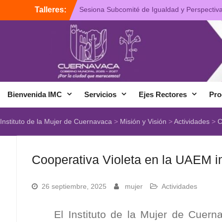
Talleres:
Sesiona Subcomité de Igualdad y Perspectiv
de Género del Ayuntamiento de Cuernavaca
Plática de Prevención de la Violencia de
Género
Presentan “Busqueda y Reconciliación”,
Tercera Antología del IMC
Bienvenida IMC
Servicios
Ejes Rectores
Pro
Instituto de la Mujer de Cuernavaca
>
Misión y Visión
>
Actividades
>
C
Cooperativa Violeta en la UAEM 
26 septiembre, 2025
mujer
Actividades
El Instituto de la Mujer de Cuern